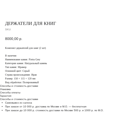
ДЕРЖАТЕЛИ ДЛЯ КНИГ
SKU:
8000,00
р.
Комплект держателей для книг (2 шт)
В наличии
Наименование камня: Pietra Grey
Категория камня: Натуральный камень
Тип камня: Мрамор
Основной цвет: Серый
Страна происхождения: Иран
Размер: 150 × 115 × 120 мм
Вид обработки: Полированный
Способы и стоимость доставки
Упаковка
Способы оплаты
Гарантия
Способы и стоимость доставки
Самовывоз из салона
При заказе от 10 000 р. доставка по Москве и М.О. — бесплатная
При заказе до 10 000 р. стоимость доставки по Москве 500 р. и 1000 р. по М.О.